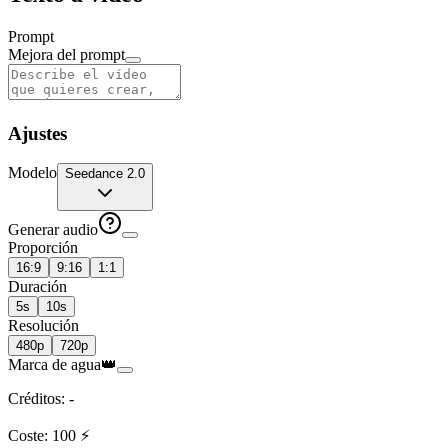
Prompt
Mejora del prompt
Ajustes
Modelo
Seedance 2.0
Generar audio
Proporción
16:9
9:16
1:1
Duración
5s
10s
Resolución
480p
720p
Marca de agua
👑
Créditos
:
-
Coste
:
100
⚡