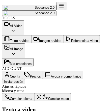
Seedance 2.0
Seedance 2.0
TOOLS
AI Video
Texto a video
Imagen a video
Referencia a video
AI Image
Mis creaciones
ACCOUNT
Cuenta
Precios
Ayuda y comentarios
Iniciar sesión
Ajustes rápidos
Idioma y tema
Cambiar idioma
Cambiar modo
Texto a video