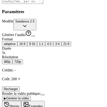
Paramètres
Modèle
Seedance 2.5
Générer l’audio
Format
adaptive
16:9
9:16
1:1
4:3
3:4
21:9
Durée
5s
Résolution
480p
720p
Crédits
:
-
Coût
:
200
⚡
Recharger
Rendre la vidéo publique
:
▶
Générer la vidéo
History
Examples