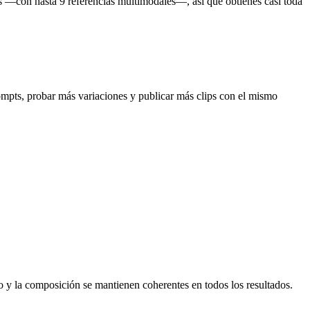
as —con hasta 9 referencias multimodales—, así que obtienes casi toda
ompts, probar más variaciones y publicar más clips con el mismo
o y la composición se mantienen coherentes en todos los resultados.