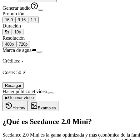
Generar audio
Proporción
16:9
9:16
1:1
Duración
5s
10s
Resolución
480p
720p
Marca de agua
👑
Créditos
:
-
Coste
:
50
⚡
Recargar
Hacer público el vídeo
:
▶
Generar vídeo
History
Examples
¿Qué es Seedance 2.0 Mini?
Seedance 2.0 Mini es la gama optimizada y más económica de la fami