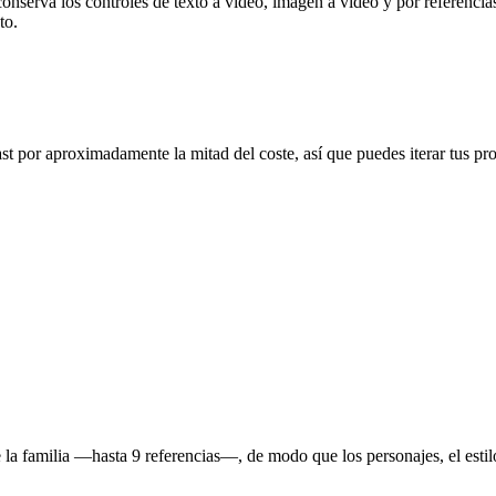
onserva los controles de texto a vídeo, imagen a vídeo y por referenci
to.
 por aproximadamente la mitad del coste, así que puedes iterar tus pr
la familia —hasta 9 referencias—, de modo que los personajes, el estil