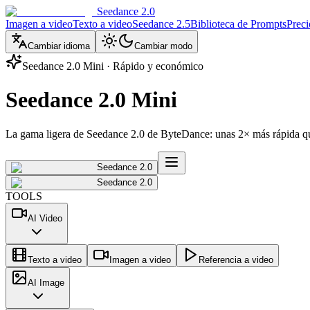
Seedance 2.0
Imagen a video
Texto a video
Seedance 2.5
Biblioteca de Prompts
Preci
Cambiar idioma
Cambiar modo
Seedance 2.0 Mini · Rápido y económico
Seedance 2.0 Mini
La gama ligera de Seedance 2.0 de ByteDance: unas 2× más rápida qu
Seedance 2.0
Seedance 2.0
TOOLS
AI Video
Texto a video
Imagen a video
Referencia a video
AI Image